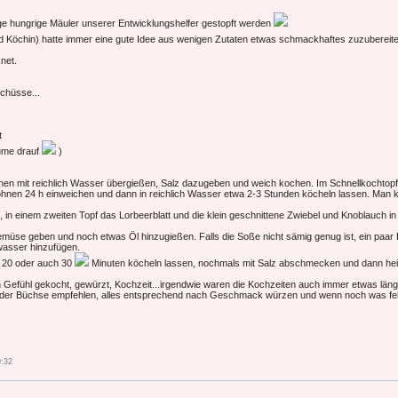
e hungrige Mäuler unserer Entwicklungshelfer gestopft werden
d Köchin) hatte immer eine gute Idee aus wenigen Zutaten etwas schmackhaftes zuzubereite
net.
chüsse...
t
lume drauf
)
en mit reichlich Wasser übergießen, Salz dazugeben und weich kochen. Im Schnellkochtopf 
hnen 24 h einweichen und dann in reichlich Wasser etwa 2-3 Stunden köcheln lassen. Man 
in einem zweiten Topf das Lorbeerblatt und die klein geschnittene Zwiebel und Knoblauch in
se geben und noch etwas Öl hinzugießen. Falls die Soße nicht sämig genug ist, ein paar 
wasser hinzufügen.
 20 oder auch 30
Minuten köcheln lassen, nochmals mit Salz abschmecken und dann heiß 
h Gefühl gekocht, gewürzt, Kochzeit...irgendwie waren die Kochzeiten auch immer etwas länger 
der Büchse empfehlen, alles entsprechend nach Geschmack würzen und wenn noch was fehlen
9:32