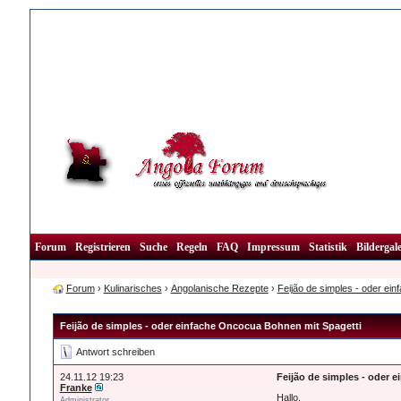
Forum
Registrieren
Suche
Regeln
FAQ
Impressum
Statistik
Bildergale
Forum
›
Kulinarisches
›
Angolanische Rezepte
›
Feijão de simples - oder ei
Feijão de simples - oder einfache Oncocua Bohnen mit Spagetti
Antwort schreiben
24.11.12 19:23
Feijão de simples - oder 
Franke
Hallo,
Administrator