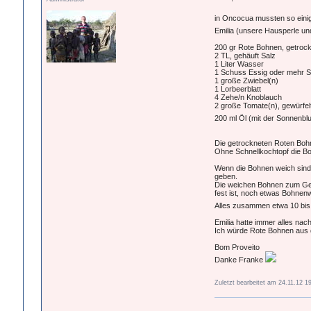
in Oncocua mussten so einig
Emilia (unsere Hausperle un
200 gr Rote Bohnen, getrock
2 TL, gehäuft Salz
1 Liter Wasser
1 Schuss Essig oder mehr S
1 große Zwiebel(n)
1 Lorbeerblatt
4 Zehe/n Knoblauch
2 große Tomate(n), gewürfel
200 ml Öl (mit der Sonnenb
Die getrockneten Roten Bohn
Ohne Schnellkochtopf die Bo
Wenn die Bohnen weich sind, 
geben.
Die weichen Bohnen zum Gemü
fest ist, noch etwas Bohnen
Alles zusammen etwa 10 bis
Emilia hatte immer alles nac
Ich würde Rote Bohnen aus 
Bom Proveito
Danke Franke
Zuletzt bearbeitet am 24.11.12 1