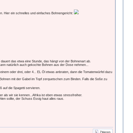
n. Hier ein schnelles und einfaches Bohnengericht:
dauert das etwa eine Stunde, das hängt von der Bohnenart ab.
kann natürlich auch gekochte Bohnen aus der Dose nehmen...
 einem oder drei, oder 4... EL Öl etwas anbraten, dann die Tomatenwürfel dazu
Bohnen mit der Gabel im Topf zerquetschen zum Binden. Falls die Soße zu
auf die Spagetti servieren.
als wir sie kennen...Afrika ist eben etwas stressfreiher.
 sollte, der Schuss Essig haut alles raus.
Zitieren