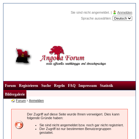
Sie sind nicht angemeldet. |
Anmelden
Sprache auswählen:
Forum
Registrieren
Suche
Regeln
FAQ
Impressum
Statistik
Bildergalerie
Forum
›
Anmelden
Der Zugriff auf diese Seite wurde Ihnen verweigert. Dies kann
folgende Gründe haben:
Sie sind nicht angemeldet bzw. noch gar nicht registriert.
Der Zugriff ist nur bestimmten Benutzergruppen
gestattet.